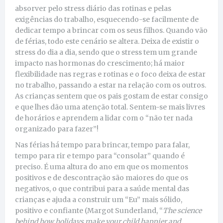
absorver pelo stress diário das rotinas e pelas
exigências do trabalho, esquecendo-se facilmente de
dedicar tempo a brincar com os seus filhos. Quando vão
de férias, todo este cenário se altera. Deixa de existir o
stress do dia a dia, sendo que o stress tem um grande
impacto nas hormonas do crescimento; há maior
flexibilidade nas regras e rotinas e o foco deixa de estar
no trabalho, passando a estar na relação com os outros.
As crianças sentem que os pais gostam de estar consigo
e que lhes dão uma atenção total. Sentem-se mais livres
de horários e aprendem a lidar com o “não ter nada
organizado para fazer”!
Nas férias há tempo para brincar, tempo para falar,
tempo para rir e tempo para “consolar” quando é
preciso. É uma altura do ano em que os momentos
positivos e de descontração são maiores do que os
negativos, o que contribui para a saúde mental das
crianças e ajuda a construir um “Eu” mais sólido,
positivo e confiante (Margot Sunderland, “
The science
behind how holidays make your child happier and