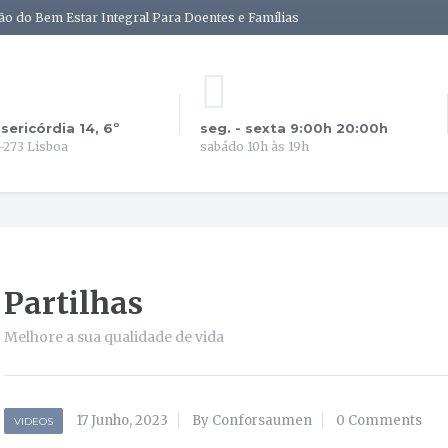
ão do Bem Estar Integral Para Doentes e Famílias
isericórdia 14, 6º
seg. - sexta 9:00h 20:00h
-273 Lisboa
sabádo 10h às 19h
Partilhas
Melhore a sua qualidade de vida
17 Junho, 2023
By Conforsaumen
0 Comments
VIDEOS