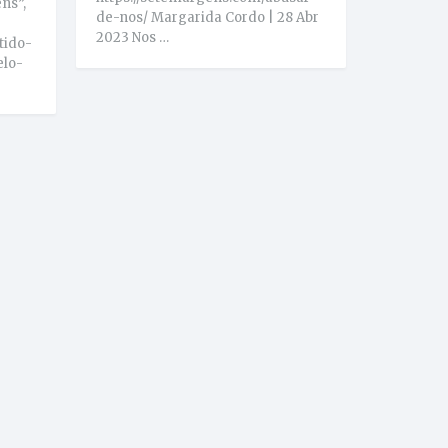
ns”,
de-nos/ Margarida Cordo | 28 Abr
2023 Nos …
tido-
elo-