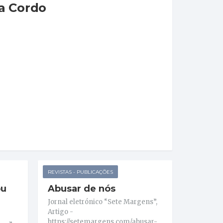
a Cordo
REVISTAS - PUBLICAÇÕES
ou
Abusar de nós
Jornal eletrónico “Sete Margens”,
Artigo -
https://setemargens.com/abusar-