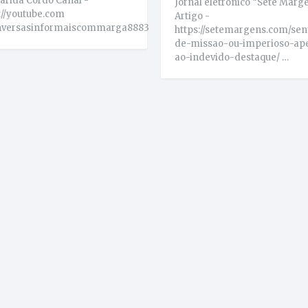
rida Cordo Canal -
Jornal eletrónico “Sete Marge
://youtube.com
Artigo -
versasinformaiscommarga8883
https://setemargens.com/sen
de-missao-ou-imperioso-ap
ao-indevido-destaque/ …