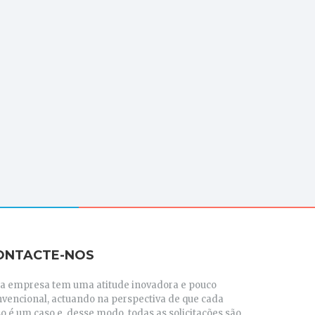
ONTACTE-NOS
ta empresa tem uma atitude inovadora e pouco
nvencional, actuando na perspectiva de que cada
o é um caso e, desse modo, todas as solicitações são