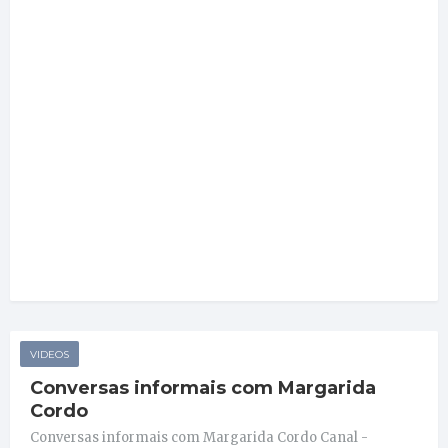
AXA Portugal, Companhia de
Seguros S.A
Sindicato dos Profissionais de
Seguros de Portugal
VIDEOS
Conversas informais com Margarida
Cordo
Conversas informais com Margarida Cordo Canal -