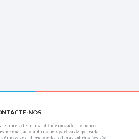
ONTACTE-NOS
ta empresa tem uma atitude inovadora e pouco
nvencional, actuando na perspectiva de que cada
o é um caso e, desse modo, todas as solicitações são