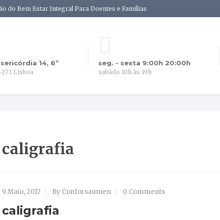
ão do Bem Estar Integral Para Doentes e Famílias
isericórdia 14, 6º
seg. - sexta 9:00h 20:00h
-273 Lisboa
sabádo 10h às 19h
caligrafia
9 Maio, 2017
By Conforsaumen
0 Comments
caligrafia