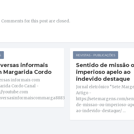
Comments for this post are closed.
S
REVISTAS - PUBLICAÇÕES
versas informais
Sentido de missão 
 Margarida Cordo
imperioso apelo ao
indevido destaque
ersas informais com
rida Cordo Canal -
Jornal eletrónico “Sete Marge
://youtube.com
Artigo -
versasinformaiscommarga8883
https://setemargens.com/sen
de-missao-ou-imperioso-ap
ao-indevido-destaque/ …