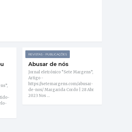
REVISTAS - PUBLICAÇÕES
ou
Abusar de nós
Jornal eletrónico “Sete Margens”,
Artigo -
https://setemargens.com/abusar-
ns”,
de-nos/ Margarida Cordo | 28 Abr
2023 Nos …
tido-
elo-