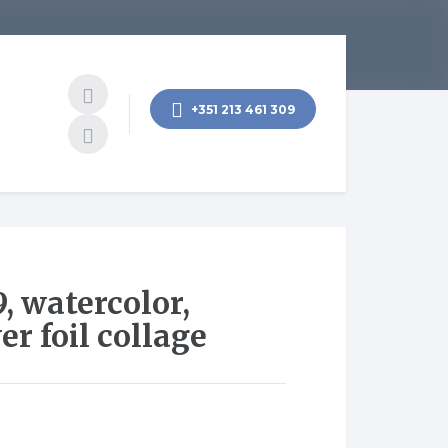
+351 213 461 309
, watercolor,
er foil collage