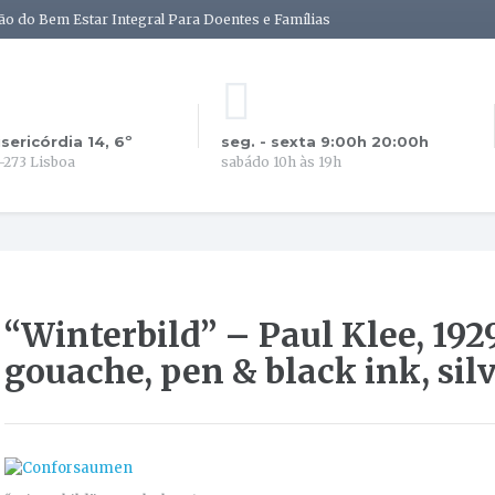
ão do Bem Estar Integral Para Doentes e Famílias
isericórdia 14, 6º
seg. - sexta 9:00h 20:00h
-273 Lisboa
sabádo 10h às 19h
“Winterbild” – Paul Klee, 1929
gouache, pen & black ink, silv