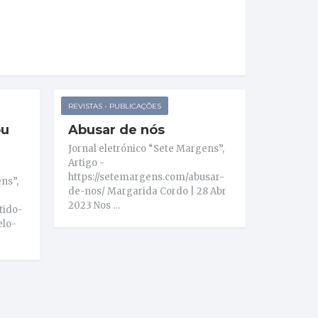
REVISTAS - PUBLICAÇÕES
ou
Abusar de nós
Jornal eletrónico “Sete Margens”,
Artigo -
https://setemargens.com/abusar-
ns”,
de-nos/ Margarida Cordo | 28 Abr
2023 Nos …
tido-
elo-