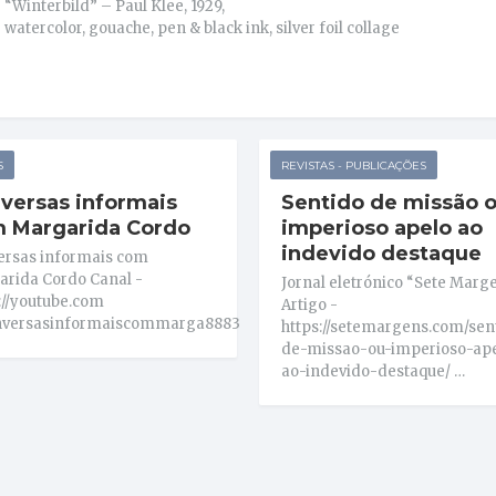
“Winterbild” – Paul Klee, 1929,
watercolor, gouache, pen & black ink, silver foil collage
S
REVISTAS - PUBLICAÇÕES
versas informais
Sentido de missão 
 Margarida Cordo
imperioso apelo ao
indevido destaque
ersas informais com
rida Cordo Canal -
Jornal eletrónico “Sete Marge
://youtube.com
Artigo -
versasinformaiscommarga8883
https://setemargens.com/sen
de-missao-ou-imperioso-ap
ao-indevido-destaque/ …