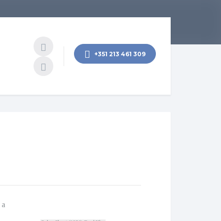
+351 213 461 309
 a