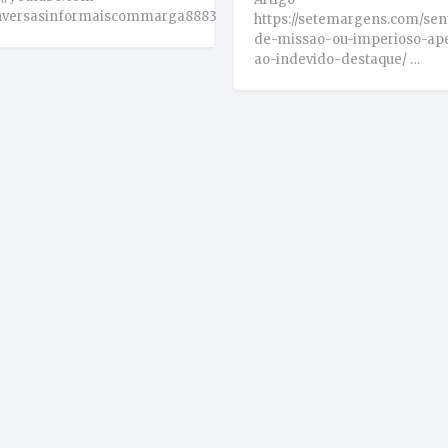
versasinformaiscommarga8883
https://setemargens.com/sen
de-missao-ou-imperioso-ap
ao-indevido-destaque/ …