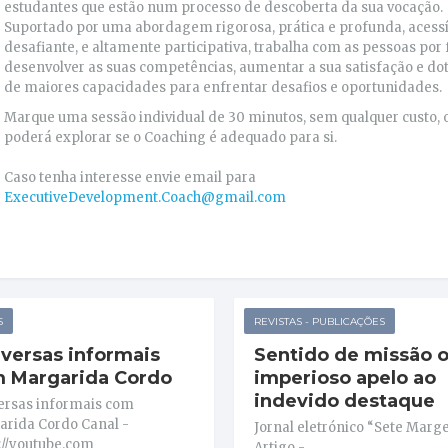
estudantes que estão num processo de descoberta da sua vocação.
Suportado por uma abordagem rigorosa, prática e profunda, acessí
desafiante, e altamente participativa, trabalha com as pessoas por
desenvolver as suas competências, aumentar a sua satisfação e dot
de maiores capacidades para enfrentar desafios e oportunidades.
Marque uma sessão individual de 30 minutos, sem qualquer custo,
poderá explorar se o Coaching é adequado para si.
Caso tenha interesse envie email para
ExecutiveDevelopment.Coach@gmail.com
S
REVISTAS - PUBLICAÇÕES
versas informais
Sentido de missão 
 Margarida Cordo
imperioso apelo ao
indevido destaque
ersas informais com
rida Cordo Canal -
Jornal eletrónico “Sete Marge
://youtube.com
Artigo -