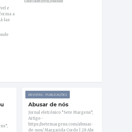
Color Chart (1931), Paul Klee
vel e
 forma a
á-las
 onde
REVISTAS - PUBLICAÇÕES
ou
Abusar de nós
Jornal eletrónico “Sete Margens”,
Artigo -
https://setemargens.com/abusar-
ns”,
de-nos/ Margarida Cordo | 28 Abr