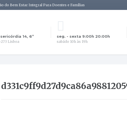
ão do Bem Estar Integral Para Doentes e Famílias
isericórdia 14, 6º
seg. - sexta 9:00h 20:00h
-273 Lisboa
sabádo 10h às 19h
d331c9ff9d27d9ca86a9881205