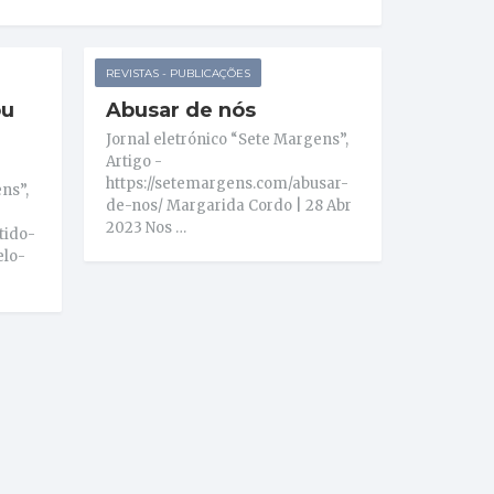
REVISTAS - PUBLICAÇÕES
ou
Abusar de nós
Jornal eletrónico “Sete Margens”,
Artigo -
https://setemargens.com/abusar-
ns”,
de-nos/ Margarida Cordo | 28 Abr
2023 Nos …
tido-
elo-