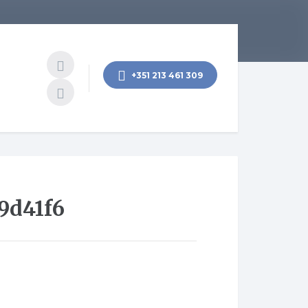
+351 213 461 309
9d41f6