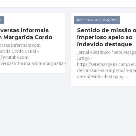
S
REVISTAS - PUBLICAÇÕES
versas informais
Sentido de missão 
 Margarida Cordo
imperioso apelo ao
indevido destaque
ersas informais com
rida Cordo Canal -
Jornal eletrónico “Sete Marge
://youtube.com
Artigo -
versasinformaiscommarga8883
https://setemargens.com/sen
de-missao-ou-imperioso-ap
ao-indevido-destaque/ …